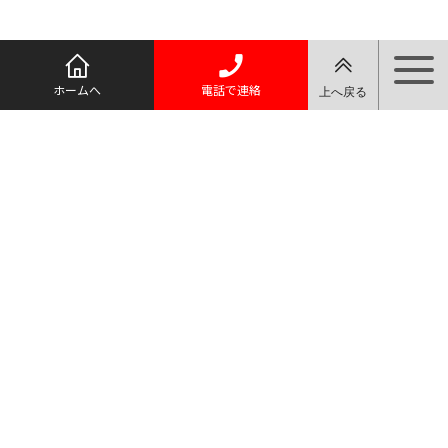
ホームへ
電話で連絡
アクセス
トップページ
住所
さのまる葱とは
〒327-0007
最新情報
栃木県佐野市
第４期 部会役員紹介
飯田町331
佐野ネギ出荷部会の活動
ＪＡ佐野園芸
さのまる葱の購入について
課
TEL: 0283-23-
ＪＡ佐野 佐野ネギ出荷部
9982
会 応援企業のご紹介
FAX: 0283-22-
佐野ネギ出荷部会員専用ペ