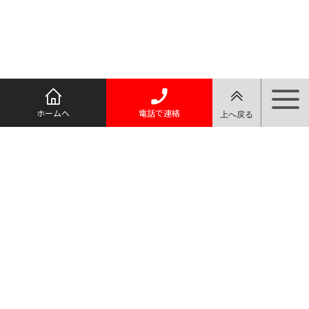
ホームへ
電話で連絡
アクセス
トップページ
住所
さのまる葱とは
〒327-0007
最新情報
栃木県佐野市
第４期 部会役員紹介
飯田町331
佐野ネギ出荷部会の活動
ＪＡ佐野園芸
さのまる葱の購入について
課
TEL: 0283-23-
ＪＡ佐野 佐野ネギ出荷部