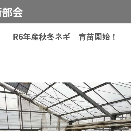
荷部会
R6年産秋冬ネギ 育苗開始！